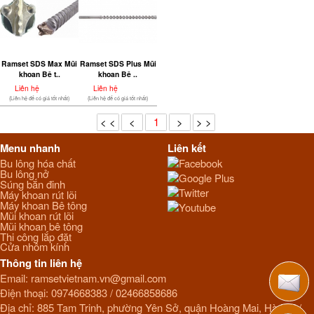
Ramset SDS Max Mũi
Ramset SDS Plus Mũi
khoan Bê t..
khoan Bê ..
Liên hệ
Liên hệ
(Liên hệ để có giá tốt nhất)
(Liên hệ để có giá tốt nhất)
< <
<
1
>
> >
Menu nhanh
Liên kết
Bu lông hóa chất
Facebook
Bu lông nở
Google Plus
Súng bắn đinh
Twitter
Máy khoan rút lõi
Máy khoan Bê tông
Youtube
Mũi khoan rút lõi
Mũi khoan bê tông
Thi công lắp đặt
Cửa nhôm kính
Thông tin liên hệ
Email:
ramsetvietnam.vn@gmail.com
Điện thoại:
0974668383
/
02466858686
Địa chỉ: 885 Tam Trinh, phường Yên Sở, quận Hoàng Mai, Hà Nội /