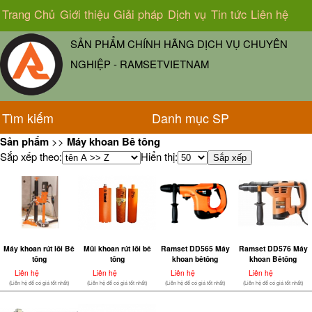
Trang Chủ
Giới thiệu
Giải pháp
Dịch vụ
Tin tức
Liên hệ
SẢN PHẨM CHÍNH HÃNG DỊCH VỤ CHUYÊN
NGHIỆP - RAMSETVIETNAM
Tìm kiếm
Danh mục SP
Sản phẩm
>>
Máy khoan Bê tông
Sắp xếp theo:
Hiển thị:
Máy khoan rút lõi Bê
Mũi khoan rút lõi bê
Ramset DD565 Máy
Ramset DD576 Máy
tông
tông
khoan bêtông
khoan Bêtông
Liên hệ
Liên hệ
Liên hệ
Liên hệ
(Liên hệ để có giá tốt nhất)
(Liên hệ để có giá tốt nhất)
(Liên hệ để có giá tốt nhất)
(Liên hệ để có giá tốt nhất)