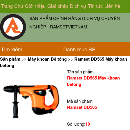
Trang Chủ
Giới thiệu
Giải pháp
Dịch vụ
Tin tức
Liên hệ
SẢN PHẨM CHÍNH HÃNG DỊCH VỤ CHUYÊN
NGHIỆP - RAMSETVIETNAM
Tìm kiếm
Danh mục SP
Sản phẩm
>>
Máy khoan Bê tông
>>
Ramset DD565 Máy khoan
bêtông
Tên sản phẩm:
Ramset DD565 Máy khoan
bêtông
Mã sản phẩm:
Ramset DD565
Số lượng:
10