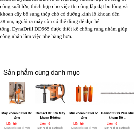
công suất l
ớn
, thích hợp cho việc thi công lắp đặt bu lông và
khoan cấy bổ sung thép chờ có đường kính lỗ khoan đến
38mm, ngoài ra máy còn có thể dùng để đục bê
tông. DynaDrill DD565 đư
ợc thiết kế chống rung nhằm giúp
công nhân làm việc nhẹ hàng hơn.
Sản phẩm cùng danh mục
Máy khoan rút lõi Bê
Ramset DD576 Máy
Mũi khoan rút lõi bê
Ramset SDS Plus Mũi
tông
khoan Bêtông
tông
khoan Bê ..
Liên hệ
Liên hệ
Liên hệ
Liên hệ
(Liên hệ để có giá tốt nhất)
(Liên hệ để có giá tốt nhất)
(Liên hệ để có giá tốt nhất)
(Liên hệ để có giá tốt nhất)