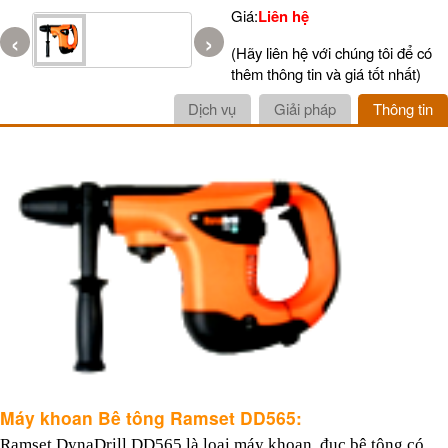
Giá:
Liên hệ
‹
›
(Hãy liên hệ với chúng tôi để có
thêm thông tin và giá tốt nhất)
Dịch vụ
Giải pháp
Thông tin
Máy khoan Bê tông Ramset DD565:
Ramset DynaDrill DD565 là loại máy khoan, đục bê tông có