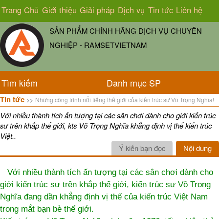
Trang Chủ
Giới thiệu
Giải pháp
Dịch vụ
Tin tức
Liên hệ
SẢN PHẨM CHÍNH HÃNG DỊCH VỤ CHUYÊN
NGHIỆP - RAMSETVIETNAM
Tìm kiếm
Danh mục SP
Tin tức
Những công trình nổi tiếng thế giới của kiến trúc sư Võ Trọng Nghĩa!
>>
Với nhiều thành tích ấn tượng tại các sân chơi dành cho giới kiến trúc
sư trên khắp thế giới, kts Võ Trọng Nghĩa khẳng định vị thế kiến trúc
Việt..
Ý kiến bạn đọc
Nội dung
Với nhiều thành tích ấn tượng tại các sân chơi dành cho
giới kiến trúc sư trên khắp thế giới, kiến trúc sư Võ Trọng
Nghĩa đang dần khẳng định vị thế của kiến trúc Việt Nam
trong mắt bạn bè thế giới.